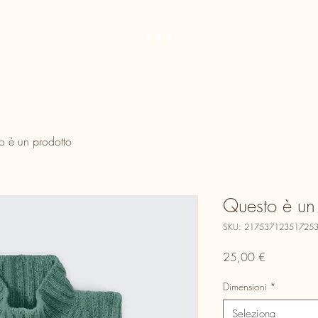
...
o è un prodotto
Questo è un
SKU: 21753712351725
Prezzo
25,00 €
Dimensioni
*
Seleziona