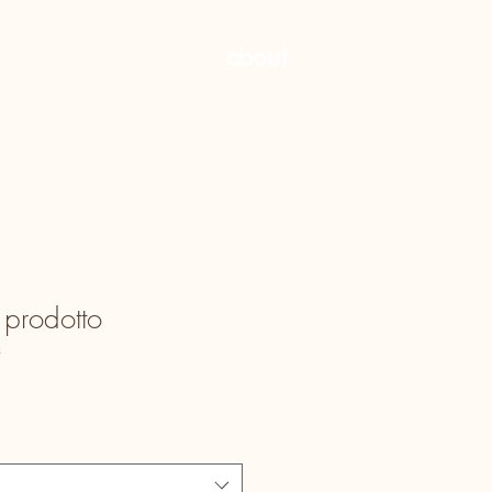
about
 prodotto
3